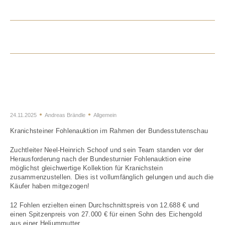
Rückblick auf die Fohlenauktion
in Kranichstein
24.11.2025
Andreas Brändle
Allgemein
Kranichsteiner Fohlenauktion im Rahmen der Bundesstutenschau
Zuchtleiter Neel-Heinrich Schoof und sein Team standen vor der
Herausforderung nach der Bundesturnier Fohlenauktion eine
möglichst gleichwertige Kollektion für Kranichstein
zusammenzustellen. Dies ist vollumfänglich gelungen und auch die
Käufer haben mitgezogen!
12 Fohlen erzielten einen Durchschnittspreis von 12.688 € und
einen Spitzenpreis von 27.000 € für einen Sohn des Eichengold
aus einer Heliummutter.